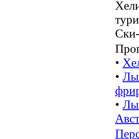
Хели
тури
Ски
Про
•
Хе
•
Лы
фрир
•
Лы
Авс
Пер