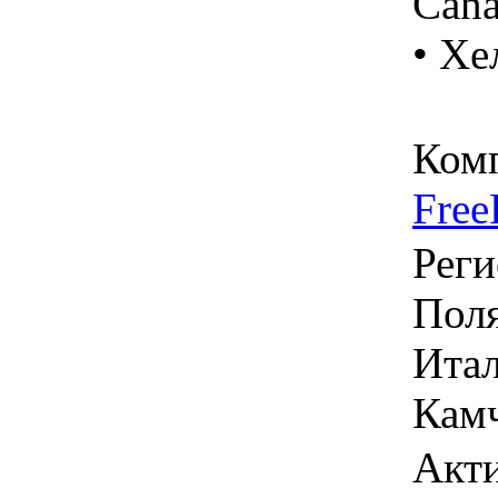
Can
• Хе
Ком
Free
Реги
Поля
Итал
Камч
Акти