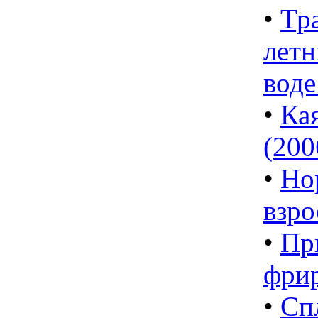
•
Тр
летн
воде
•
Ка
(2006
•
Но
взро
•
Пр
фри
•
Сп