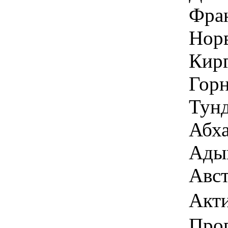
Фран
Норв
Кирг
Горн
Тунд
Абха
Адыг
Авст
Акт
Про