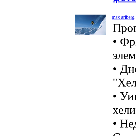
max arlberg
Про
• Фр
элем
• Дн
"Хел
• Уи
хели
• Не