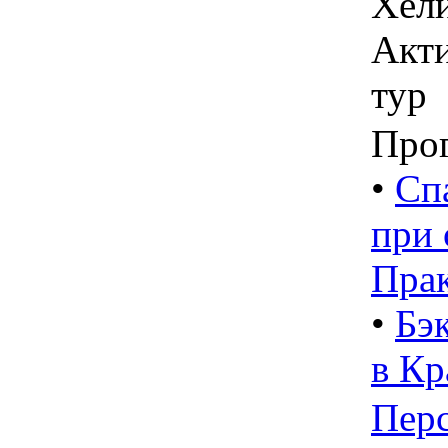
Хели
Акти
тур
Про
•
Сп
при 
Прак
•
Бэ
в Кр
Пер