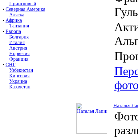
Приисковый
Гул
•
Северная Америка
Аляска
•
Африка
Акти
Танзания
•
Европа
Болгария
Альп
Италия
Австрия
Про
Норвегия
Франция
•
СНГ
Пер
Узбекистан
Киргизия
фот
Украина
Казахстан
Наталья Ла
Фото
раз