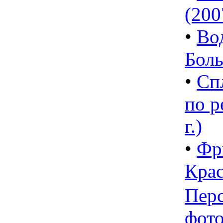
(2007
•
Во
Боль
•
Сп
по р
г.)
•
Фр
Кра
Пер
фот