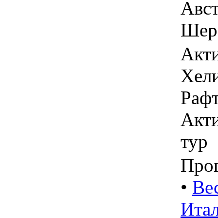
Авст
Шер
Акти
Хели
Рафт
Акти
тур
Про
•
Ве
Итал