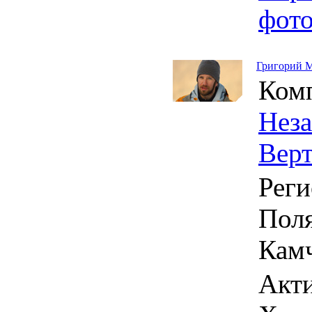
фот
Григорий 
Ком
Нез
Вер
Реги
Поля
Кам
Акти