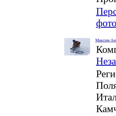
Пер
фот
Максим Ан
Ком
Нез
Реги
Поля
Итал
Камч