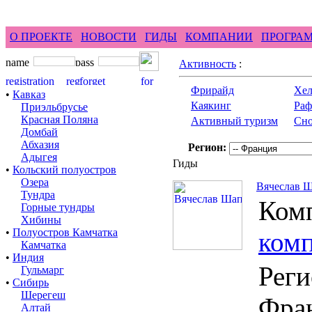
feel difference ...
горные гиды фрирайд бэккантри 
О ПРОЕКТЕ
НОВОСТИ
ГИДЫ
КОМПАНИИ
ПРОГРА
Активность
:
Фрирайд
Хел
•
Кавказ
Каякинг
Раф
Приэльбрусье
Красная Поляна
Активный туризм
Сно
Домбай
Абхазия
Регион:
Адыгея
Гиды
•
Кольский полуостров
Озера
Вячеслав 
Тундра
Ком
Горные тундры
Хибины
•
Полуостров Камчатка
комп
Камчатка
•
Индия
Реги
Гульмарг
•
Сибирь
Шерегеш
Фран
Алтай