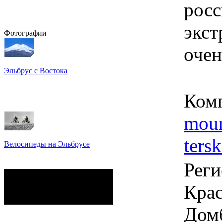
рос
экст
Фотографии
очен
Эльбрус с Востока
Восхождение на Эльбрус
Фото: Кирилл Петров
Ком
moun
tersk
Велосипеды на Эльбрусе
Фото: Светлана Кузнецова,
Анатолий Савейко
Реги
сейчас на сайте
Гостей:
9
Крас
Пользователей:
0
Всего:
9
Дом