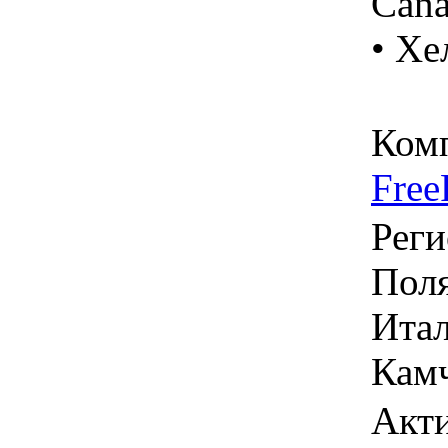
Can
• Хе
Ком
Free
Реги
Поля
Итал
Камч
Акти