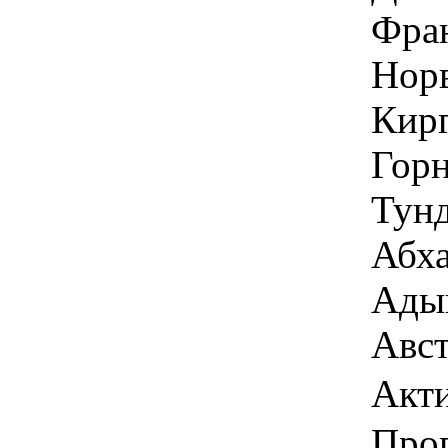
Фран
Норв
Кирг
Горн
Тунд
Абха
Адыг
Авст
Акт
Про