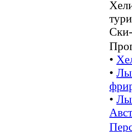
Хели
тури
Ски
Про
•
Хе
•
Лы
фрир
•
Лы
Авс
Пер