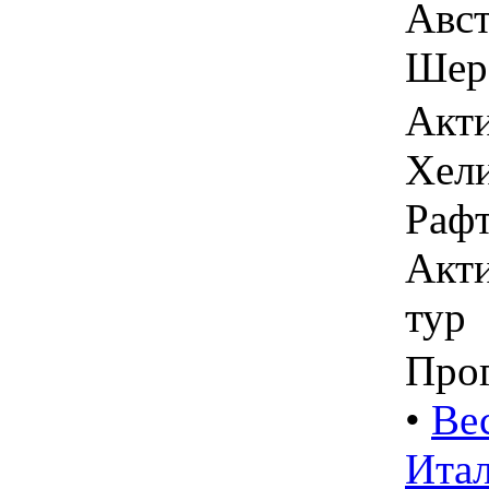
Авст
Шер
Акти
Хели
Рафт
Акти
тур
Про
•
Ве
Итал