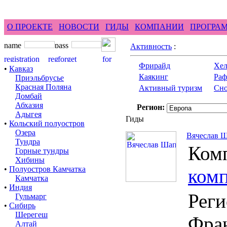
feel difference ...
горные гиды фрирайд бэккантри 
О ПРОЕКТЕ
НОВОСТИ
ГИДЫ
КОМПАНИИ
ПРОГРА
Активность
:
Фрирайд
Хел
•
Кавказ
Каякинг
Раф
Приэльбрусье
Красная Поляна
Активный туризм
Сно
Домбай
Абхазия
Регион:
Адыгея
Гиды
•
Кольский полуостров
Озера
Вячеслав 
Тундра
Ком
Горные тундры
Хибины
•
Полуостров Камчатка
комп
Камчатка
•
Индия
Реги
Гульмарг
•
Сибирь
Шерегеш
Фран
Алтай