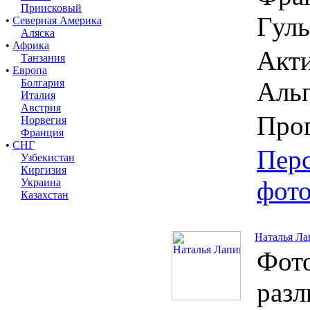
Приисковый
Гул
•
Северная Америка
Аляска
•
Африка
Акти
Танзания
•
Европа
Болгария
Альп
Италия
Австрия
Про
Норвегия
Франция
•
СНГ
Пер
Узбекистан
Киргизия
фот
Украина
Казахстан
Наталья Ла
Фото
раз