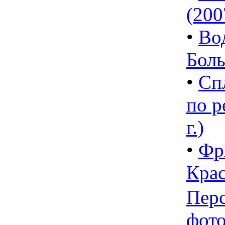
(2007
•
Во
Боль
•
Сп
по р
г.)
•
Фр
Кра
Пер
фот