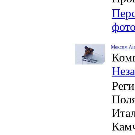
Пер
фот
Максим Ан
Ком
Нез
Реги
Поля
Итал
Камч