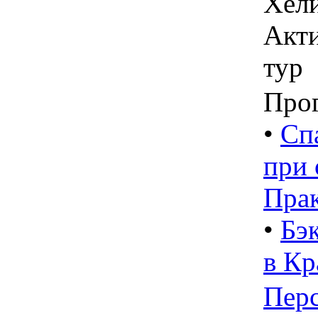
Хели
Акти
тур
Про
•
Сп
при 
Прак
•
Бэ
в Кр
Пер