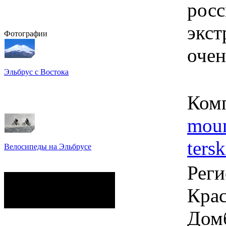
рос
экст
Фотографии
очен
Эльбрус с Востока
Восхождение на Эльбрус
Фото: Кирилл Петров
Ком
moun
tersk
Велосипеды на Эльбрусе
Фото: Светлана Кузнецова,
Анатолий Савейко
Реги
сейчас на сайте
Гостей:
44
Крас
Пользователей:
0
Всего:
44
Дом