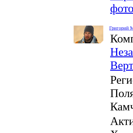
фот
Григорий 
Ком
Нез
Вер
Реги
Поля
Кам
Акти