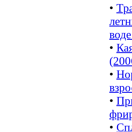
•
Тр
летн
воде
•
Ка
(2006
•
Но
взро
•
Пр
фри
•
Сп