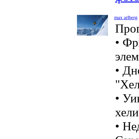
max arlberg
Про
• Фр
элем
• Дн
"Хел
• Уи
хели
• Не