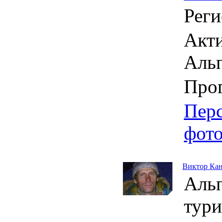
Реги
Акти
Аль
Про
Пер
фот
Виктор Ка
Аль
тури