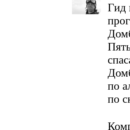
Гид 
про
Домб
Пять
спас
Домб
по 
по с
Ком