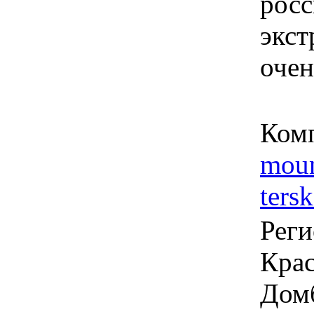
рос
экст
очен
Ком
moun
tersk
Реги
Крас
Дом