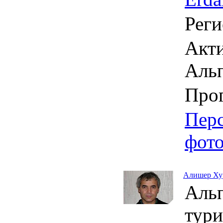
Реги
Акти
Аль
Про
Пер
фот
Алишер Ху
Аль
тури