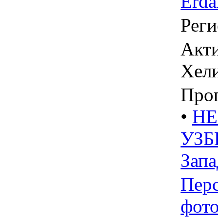
Erda
Реги
Акти
Хел
Про
•
HE
УЗБ
Зап
Пер
фот