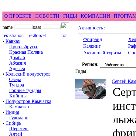
feel difference ...
горные гиды фрирайд бэккантри 
О ПРОЕКТЕ
НОВОСТИ
ГИДЫ
КОМПАНИИ
ПРОГРА
Активность
:
Фрирайд
Хел
•
Кавказ
Каякинг
Раф
Приэльбрусье
Красная Поляна
Активный туризм
Сно
Домбай
Абхазия
Регион:
Адыгея
Гиды
•
Кольский полуостров
Озера
Сергей Кам
Тундра
Сер
Горные тундры
Хибины
•
Полуостров Камчатка
инст
Камчатка
•
Индия
лыжа
Гульмарг
•
Сибирь
Шерегеш
фри
Алтай