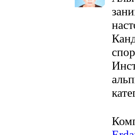
зани
наст
Канд
спор
Инст
альп
кате
Ком
Erda