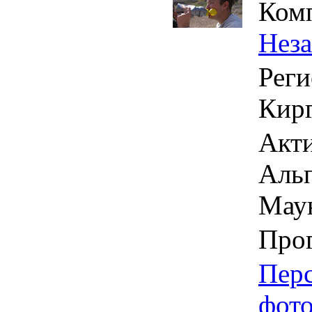
Ком
Нез
Реги
Кирг
Акти
Альп
Мау
Про
Пер
фот