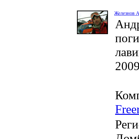
Железнов 
Анд
поги
лави
2009
Ком
Free
Реги
Домб