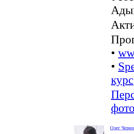
Адыг
Акт
Про
•
www
•
Spe
курс
Пер
фот
Олег Черно