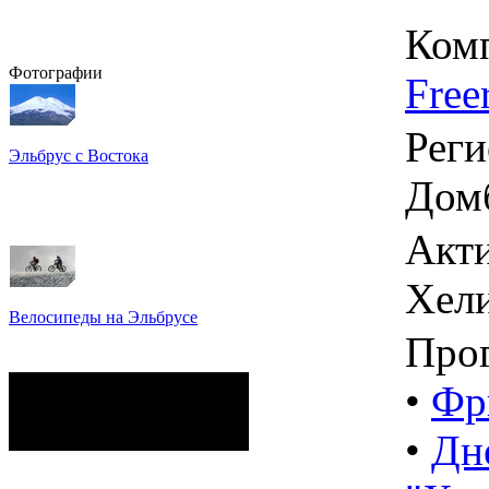
Ком
Фотографии
Free
Реги
Эльбрус с Востока
Восхождение на Эльбрус
Домб
Фото: Кирилл Петров
Акти
Хел
Велосипеды на Эльбрусе
Фото: Светлана Кузнецова,
Про
Анатолий Савейко
сейчас на сайте
•
Фр
Гостей:
12
Пользователей:
0
•
Дн
Всего:
12