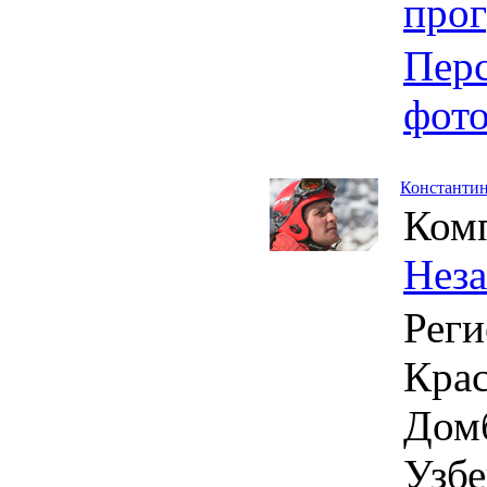
про
Пер
фот
Константин
Ком
Нез
Реги
Крас
Дом
Узбе