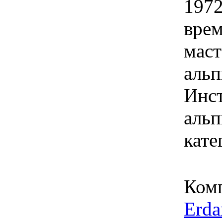
1972
врем
маст
альп
Инст
альп
кате
Ком
Erda