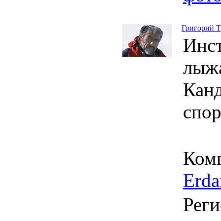
Григорий Т
Инст
лыжа
Канд
спор
Ком
Erda
Реги