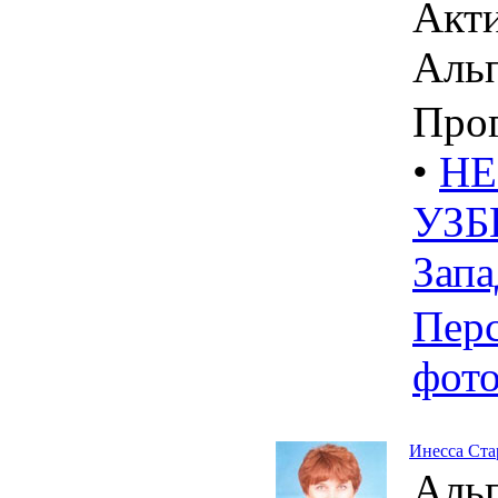
Акти
Аль
Про
•
HE
УЗБ
Зап
Пер
фот
Инесса Ста
Аль