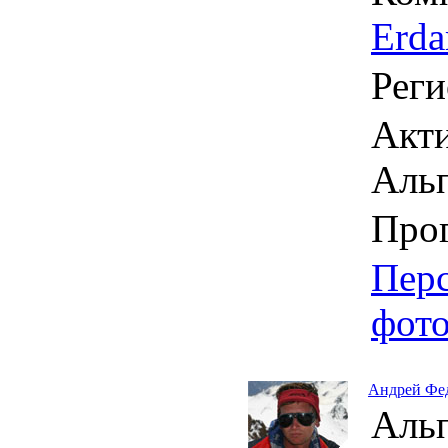
Erda
Реги
Акти
Аль
Про
Пер
фот
Андрей Фе
Аль