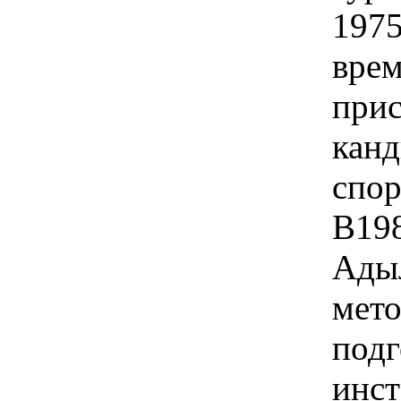
1975
врем
прис
канд
спор
В198
Адыл
мето
подг
инст