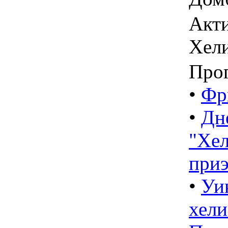
Акти
Хел
Про
•
Фр
•
Дн
"Хел
приэ
•
Уи
хели