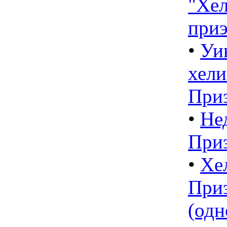
"Хел
приэ
•
Уи
хели
При
•
Не
При
•
Хе
При
(одн