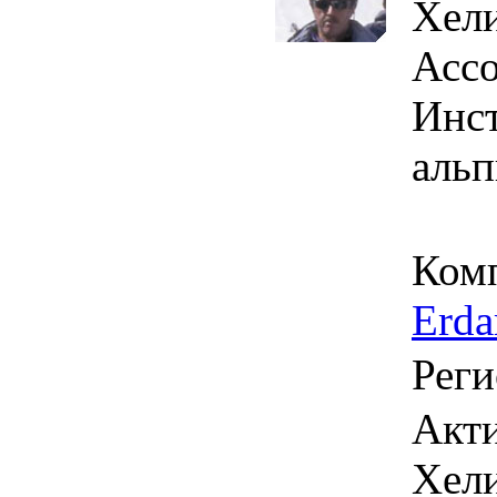
Хели
Ассо
Инст
аль
Ком
Erda
Реги
Акти
Хел