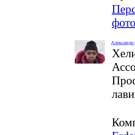
Пер
фот
Александр
Хели
Ассо
Про
лав
Ком