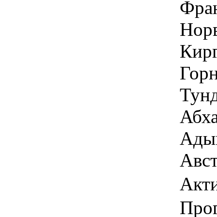
Фран
Норв
Кирг
Горн
Тунд
Абха
Адыг
Авст
Акт
Про