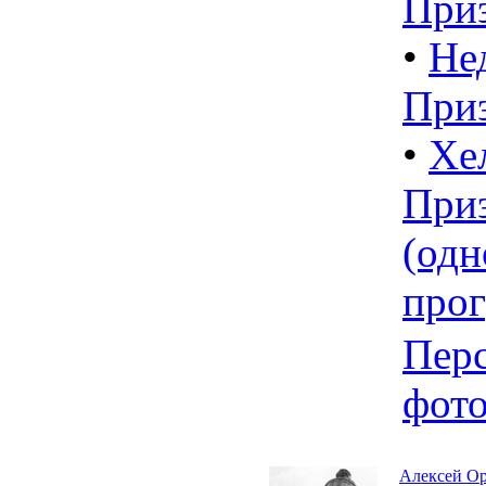
При
•
Не
При
•
Хе
При
(одн
про
Пер
фот
Алексей О