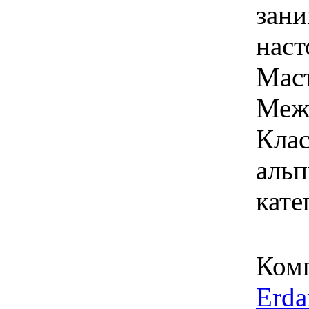
зани
наст
Мас
Меж
Клас
альп
кате
Ком
Erda