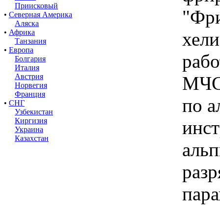
Приисковый
"Фр
•
Северная Америка
Аляска
•
Африка
хели
Танзания
•
Европа
рабо
Болгария
Италия
Австрия
МЧС
Норвегия
Франция
по а
•
СНГ
Узбекистан
Киргизия
инст
Украина
Казахстан
альп
разр
пара