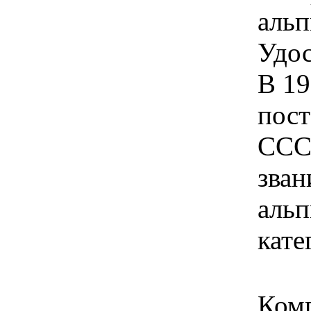
альп
Удос
В 19
пос
ССС
зван
альп
кате
Ком