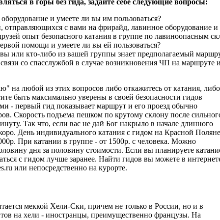
ляться в горы без гида, задайте себе следующие вопросы:
е оборудование и умеете ли вы им пользоваться?
й, отправляющихся с вами на фрирайд, лавинное оборудование и
 друзей опыт безопасного катания в группе по лавиноопасным с
первой помощи и умеете ли вы ей пользоваться?
вы или кто-либо из вашей группы знает предполагаемый маршру
связи со спасслужбой в случае возникновения ЧП на маршруте и 
аю" на любой из этих вопросов либо откажитесь от катания, либо
тите быть максимально уверены в своей безопасности гидов
ами - первый гид показывает маршрут и его проезд обычно
тров. Скорость подъема пешком по крутому склону после сильног
минуту. Так что, если вас не дай Бог накрыло в начале длинного
скоро. День индивидуального катания с гидом на Красной Полян
00р. При катании в группе - от 1500р. с человека. Можно
оловину дня за половину стоимости. Если вы планируете катани
аться с гидом лучше заранее. Найти гидов вы можете в интернет
es.ru или непосредственно на курорте.
тается меккой Хели-Ски, причeм не только в России, но и в
нтов на хели - иностранцы, преимущественно французы. На