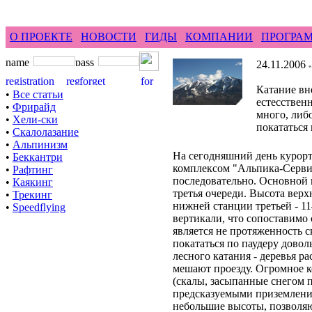
feel difference ...
горные гиды фр
О ПРОЕКТЕ
НОВОСТИ
ГИДЫ
КОМПАНИИ
ПРОГРА
24.11.2006
«
Катание вн
•
Все статьи
естесственн
•
Фрирайд
много, либ
•
Хели-ски
покататься
•
Скалолазание
•
Альпинизм
На сегодняшний день курор
•
Беккантри
комплексом "Альпика-Сервис
•
Рафтинг
последовательно. Основной и
•
Каякинг
третья очереди. Высота верх
•
Трекинг
нижней станции третьей - 1
•
Speedflying
вертикали, что сопоставимо
является не протяженность 
покататься по паудеру дово
лесного катания - деревья ра
мешают проезду. Огромное ко
(скалы, засыпанные снегом 
предсказуемыми приземлени
небольшие высоты, позволяю