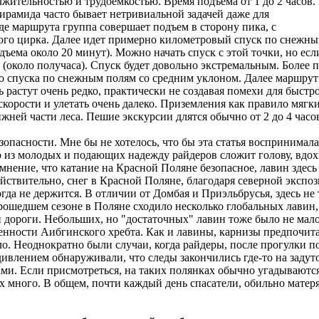
лжительностью и трудоемкостью. Время подъема от 1 до 2 часов.
ирамида часто бывает нетривиальной задачей даже для
де маршрута группа совершает подъем в сторону пика, с
ого цирка. Далее идет примерно километровый спуск по снежн
ъема около 20 минут). Можно начать спуск с этой точки, но есл
 (около получаса). Спуск будет довольно экстремальным. Более 
го спуска по снежным полям со средним уклоном. Далее маршрут 
сь растут очень редко, практически не создавая помехи для быст
корости и улетать очень далеко. Приземления как правило мягки
ижней части леса. Пешие экскурсии длятся обычно от 2 до 4 часо
езопасности. Мне бы не хотелось, что бы эта статья восприним
то из молодых и подающих надежду райдеров сложит голову, вд
нение, что катание на Красной Поляне безопасное, лавин здесь 
ействительно, снег в Красной Поляне, благодаря северной экспо
гда не держится. В отличии от Домбая и Приэльбрусья, здесь не 
ошедшем сезоне в Поляне сходило несколько глобальных лавин
 дороги. Небольших, но "достаточных" лавин тоже было не мал
нности Аибгинского хребта. Как и лавины, карнизы предпочита
о. Неоднократно были случаи, когда райдеры, после прогулки п
удивлением обнаруживали, что следы закончились где-то на заду
и. Если присмотреться, на таких полянках обычно угадываются
х много. В общем, почти каждый день спасатели, обильно матеря