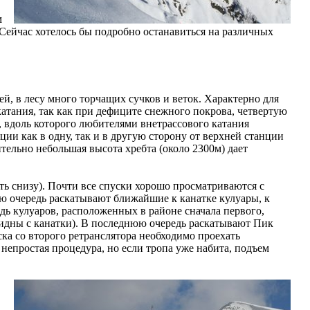
м
 Сейчас хотелось бы подробно останавиться на различных
ей, в лесу много торчащих сучков и веток. Характерно для
 катания, так как при дефиците снежного покрова, четвертую
а, вдоль которого любителями внетрассового катания
ии как в одну, так и в другую сторону от верхней станции
тельно небольшая высота хребта (около 2300м) дает
еть снизу). Почти все спуски хорошо просматриваются с
ую очередь раскатывают ближайшие к канатке кулуары, к
дь кулуаров, расположенных в районе сначала первого,
видны с канатки). В последнюю очередь раскатывают Пик
ка со второго ретранслятора необходимо проехать
 непростая процедура, но если тропа уже набита, подъем