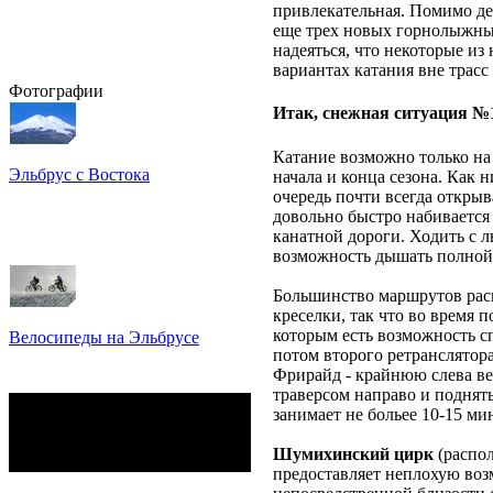
привлекательная. Помимо де
еще трех новых горнолыжны
надеяться, что некоторые из
вариантах катания вне трас
Фотографии
Итак, снежная ситуация №1
Катание возможно только на 
Эльбрус с Востока
начала и конца сезона. Как 
Восхождение на Эльбрус
очередь почти всегда открыв
Фото: Кирилл Петров
довольно быстро набивается 
канатной дороги. Ходить с л
возможность дышать полной
Большинство маршрутов ра
креселки, так что во время
которым есть возможность с
Велосипеды на Эльбрусе
потом второго ретранслятор
Фото: Светлана Кузнецова,
Фрирайд - крайнюю слева ве
Анатолий Савейко
траверсом направо и поднять
сейчас на сайте
занимает не больее 10-15 ми
Гостей:
45
Пользователей:
0
Шумихинский цирк
(распол
Всего:
45
предоставляет неплохую возм