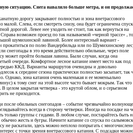
ную ситуацию. Снега навалило больше метра, и он продолжае
канатную дорогу закрывают полностью и зона внетрассового
о малой. Слева, если смотреть снизу, она будет ограничена спус
ной дорогой. Левее нее уходить не стоит, так как вернуться на
 Справа возможен проезд по так называемой «черной трассе» , т
льшой шумихинской лавиной. Более интересный вариант -
и прокатиться по полю Вандербильда или по Шумихинскому лес
сли снегопады в это время действительно обильные, через поле
су может пройти большая лавина. Были случаи, когда она
етьей очереди. Комфортное лесное катание имеет место как под
очередью ККД. Варианты маршрутов очевидны и довольно
одлесок к середине сезона практически полностью засыпает, так 
. Однако, зона катания очень маленькая и ее моменьально
инус) к тому снег на этой высоте часто бывает мокрым. Так что
 В целом закрытая четверка - это крутой облом, и о серьезном
рить не приходится.
и после обильных снегопадов – событие чрезвычайно волнующее,
 оглядывайтесь всегда в сторону четверки. Иногда на посадке на
ь только группы с гидами. В любом случае, постарайтесь быть н
де обычно жесть и бугры. Начните катание со спуска по салымо
су не раскатали, здесь можно неплохо попрыгать с многочисленн
интерес с точки зрения внетрассового катания. С подсадки можн