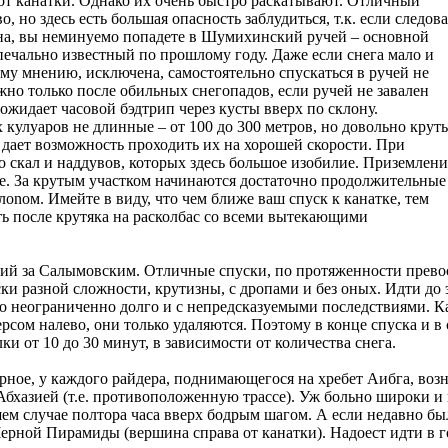
от канатки. Однако их очень быстро раскатывают. Отличный
, но здесь есть большая опасность заблудиться, т.к. если следова
на, вы неминуемо попадете в Шумихинский ручей – основной
ечально известный по прошлому году. Даже если снега мало и
му мнению, исключена, самостоятельно спускаться в ручей не
жно только после обильных снегопадов, если ручей не завален
 ожидает часовой бэдтрип через кусты вверх по склону.
кулуаров не длинные – от 100 до 300 метров, но довольно крут
 дает возможность проходить их на хорошей скорости. При
 скал и наддувов, которых здесь большое изобилие. Приземлени
ие. За крутым участком начинаются достаточно продолжительные
оnом. Имейте в виду, что чем ближе ваш спуск к канатке, тем
ть после крутяка на расколбас со всеми вытекающими
ий за Салымовским. Отличные спуски, по протяженности прево
и разной сложности, крутизны, с дропами и без оных. Идти до э
жно неограниченно долго и с непредсказуемыми последствиями. 
ерсом налево, они только удаляются. Поэтому в конце спуска и 
и от 10 до 30 минут, в зависимости от количества снега.
ное, у каждого райдера, поднимающегося на хребет Аибга, воз
Абхазией (т.е. противоположенную трассе). Уж больно широки и
шем случае полтора часа вверх бодрым шагом. А если недавно бы
ерной Пирамиды (вершина справа от канатки). Надоест идти в го