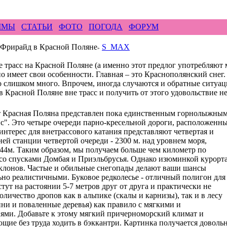
ирайд бэккантри скалолазание альпинизм рафтин
ММЫ
СТАТЬИ
ФОТО
ПОГОДА
ФОРУМ
Фрирайд в Красной Поляне
S_MAX
»
е трасс на Красной Поляне (а именно этот предлог употребляют
о имеет свои особенности. Главная – это Краснополянский снег.
о слишком много. Впрочем, иногда случаются и обратные ситуации
 в Красной Поляне вне трасс и получить от этого удовольствие н
т Красная Поляна представлен пока единственным горнолыжны
". Это четыре очереди парно-кресельной дороги, расположенн
нтерес для внетрассового катания представляют четвертая и
ней станции четвертой очереди - 2300 м. над уровнем моря,
144м. Таким образом, мы получаем больше чем километр по
 со спусками Домбая и Приэльбрусья. Однако изюминкой курорт
склонов. Частые и обильные снегопады делают ваши шансы
льно реалистичными. Буковое редколесье - отличный полигон для
стут на растоянии 5-7 метров друг от друга и практически не
личество дропов как в альпике (скалы и карнизы), так и в лесу
пни и поваленные деревья) как правило с мягкими и
ями. Добавьте к этому мягкий причерноморский климат и
щие без труда ходить в бэккантри. Картинка получается доволь