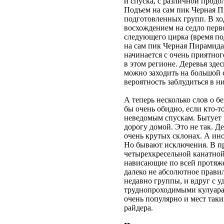
и спуска, с различной продо
Подъем на сам пик Черная П
подготовленных групп. В хо
восхождением на седло перв
следующего цирка (время под
на сам пик Черная Пирамида
начинается с очень приятно
в этом регионе. Деревья зде
можно заходить на большой с
вероятность заблудиться в н
А теперь несколько слов о б
бы очень обидно, если кто-
неведомым спускам. Бытует м
дорогу домой. Это не так. Д
очень крутых склонах. А ино
Но бывают исключения. В пр
четырехкресельной канатной
нависающие по всей протяже
далеко не абсолютное правил
недавно группы, и вдруг с 
труднопроходимыми кулуарам
очень популярно и мест таки
райдера.