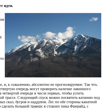
т идти.
ком
о
у.
что
 и, к сожалению, абсолютно не прогнозируемое. Так что,
 четвертую очередь могут проверить наличие лавинного
а четвертой очереди в числе первых, чтобы успеть
вской трассе. Следующий спуск можно посвятить катанию под
ых скал, бугров и наддувов. Лес по обе стороны канатной
о сделать большой траверс в сторону пика Фрирайд, с