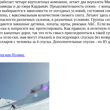
работает четыре вертолетных компании, летает два верталета М
рамиды и до озера Кардывач. Продолжительность сезона - с конц
и выбираются в зависимости от погодных условий, состояния сн
она, с максимальным количеством свежего снега. Летают здесь 
опасности различных склонов, в различных условиях. Группы сос
даются лавинные датчики, лопаты, щупы, рюкзаки АБС. Если вы 
-ски и попросите вас протестировать. Как правило, в нелетную
т канатных дорог, так что есть смысл присоединиться к такой г
на хели-ски, вам могут отказать в последующих спусках без возвр
олларов с человека за 4 спуска. Дополнительные спуски - по 85 д
Красная Поляна.