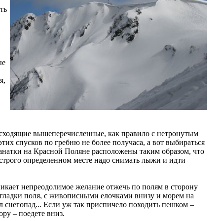
ть
ые
я,
сходящие вышеперечисленные, как правило с нетронутым
тих спусков по гребню не более получаса, а вот выбираться
Канатки на Красной Поляне расположены таким образом, что
в строго определенном месте надо снимать лыжи и идти
никает непреодолимое желание отжечь по полям в сторону
 гладки поля, с живописными елочками внизу и морем на
л снегопад... Если уж так приспичело походить пешком –
ру – поедете вниз.