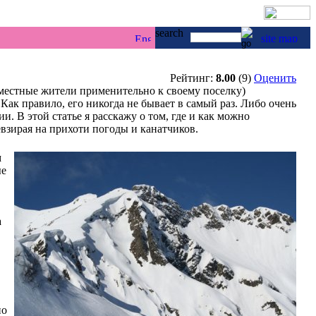
г & каякинг ...
Рейтинг:
8.00
(9)
Оценить
 местные жители применительно к своему поселку)
 Как правило, его никогда не бывает в самый раз. Либо очень
. В этой статье я расскажу о том, где и как можно
евзирая на прихоти погоды и канатчиков.
м
ые
а
но