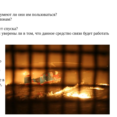
 умеют ли они им пользоваться?
клонам?
т спуска?
уверены ли в том, что данное средство связи будет работать
о
е
е в
е,