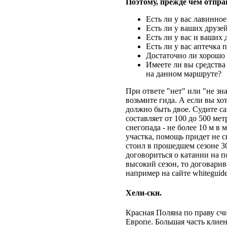
Поэтому, прежде чем отправ
Есть ли у вас лавинно
Есть ли у ваших друзе
Есть ли у вас и ваших
Есть ли у вас аптечка 
Достаточно ли хорошо 
Имеете ли вы средства 
на данном маршруте?
При ответе "нет" или "не зн
возьмите гида. А если вы хо
должно быть двое. Судите с
составляет от 100 до 500 ме
снегопада - не более 10 м в 
участка, помощь придет не 
стоил в прошедшем сезоне 30
договориться о катании на п
высокий сезон, то договарив
например на сайте whiteguid
Хели-ски.
Красная Поляна по праву счи
Европе. Большая часть клие