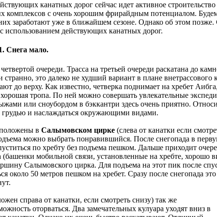
йствующих канатных дорог сейчас идет активное строительство
х комплексов с очень хорошим фрирайдным потенциалом. Буде
 них заработают уже в ближайшем сезоне. Однако об этом позже.
с с использованием действующих канатных дорог.
. Снега мало.
четвертой очереди. Трасса на третьей очереди раскатана до камн
ни странно, это далеко не худший вариант в плане внетрассового
ают до верху. Как известно, четверка поднимает на хребет Аибг
хорошая тропа. По ней можно совершать увлекательные экспедиц
ыжами или сноубордом в бэккантри здесь очень приятно. Относи
 грудью и наслаждаться окружающими видами.
сположены в
Салымовском цирке
(слева от канатки если смотр
 подъема можно выбрать понравившийся. После снегопада в перв
пуститься по хребту без подъема пешком. Дальше приходит очере
а (башенки мобильной связи, установленные на хребте, хорошо 
ршину Салымовского цирка. Для подъема на этот пик после спус
ся около 50 метров пешком на хребет. Сразу после снегопада это
нут.
ожен справа от канатки, если смотреть снизу) так же
ожность оторваться. Два замечательных кулуара уходят вниз в