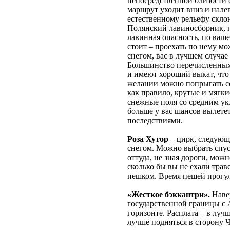
непосредственной близости 
маршрут уходит вниз и налево
естественному рельефу скло
Полянский лавиносборник, п
лавинная опасность, по ваше
стоит – проехать по нему мо
снегом, вас в лучшем случае
Большинство перечисленных 
и имеют хороший выкат, что
желании можно попрыгать со
как правило, крутые и мягк
снежные поля со средним укл
больше у вас шансов вылете
последствиями.
Роза Хутор
– цирк, следующ
снегом. Можно выбрать спуск
оттуда, не зная дороги, мо
сколько бы вы не ехали трав
пешком. Время пешей прогулк
«Жесткое бэккантри».
Навер
государственной границы с 
горизонте. Расплата – в луч
лучше подняться в сторону Ч