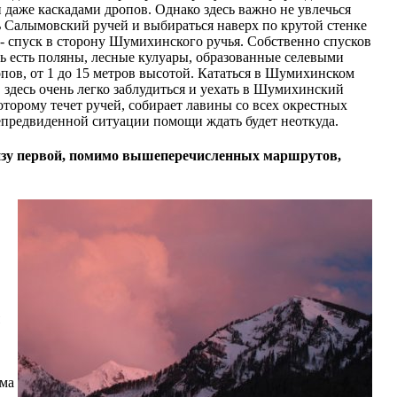
и даже каскадами дропов. Однако здесь важно не увлечься
ть Салымовский ручей и выбираться наверх по крутой стенке
 - спуск в сторону Шумихинского ручья. Собственно спусков
сь есть поляны, лесные кулуары, образованные селевыми
опов, от 1 до 15 метров высотой. Кататься в Шумихинском
 здесь очень легко заблудиться и уехать в Шумихинский
которому течет ручей, собирает лавины со всех окрестных
непредвиденной ситуации помощи ждать будет неоткуда.
онизу первой, помимо вышеперечисленных маршрутов,
в
ема