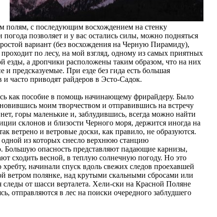
ым полям, с последующим восхождением на стенку
и погода позволяет и у вас остались силы, можно подняться
простой вариант (без восхождения на Черную Пирамиду),
проходит по лесу, на мой взгляд, одному из самых приятных
рой езды, а дропчики расположены таким образом, что на них
е и предсказуемые. При езде без гида есть большая
в и часто приводят райдеров в Эсто-Садок.
алась как пособие в помощь начинающему фрирайдеру. Было
охновившись моим творчеством и отправившись на встречу
нет, горы маленькие и, заблудившись, всегда можно найти
зиции склонов и близости Черного моря, держится иногда на
так ветрено и ветровые доски, как правило, не образуются.
, одной из которых снесло верхнюю станцию
о. Большую опасность представляют падающие карнизы,
ют сходить весной, в теплую солнечную погоду. Но это
о хребту, начинали спуск вдоль свежих следов проехавшей
той ветром полянке, над крутыми скальными сбросами или
 следы от шасси верталета. Хели-ски на Красной Поляне
сь, отправляются в лес на поиски очередного заблудшего