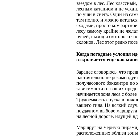
заездом в лес. Лес классный
лесным катанием и не уехать
по уши в снегу. Один из са
там полно, и можно кататься
сходами, просто комфортное 
лесу самому крайне не жела
ручей, выход из которого ча
склонов. Лес этот редко пос
Когда погодные условия ид
открывается еще как мини
Заранее оговорюсь, что пре
настоятельно не рекомендует
получасового бэккантри по х
зависимости от ваших предп
начинается зона леса с боле
Трудоемкость спуска в нижн
вашего гида. На всякий случ
неудачном выборе маршрута 
на лесной дороге, идущей в
Маршрут на Черную пирамид
расположенных вблизи зоны 