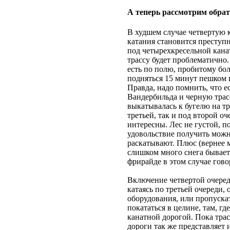
А теперь рассмотрим обрат
В худшем случае четвертую 
катания становится преступн
под четырехкресельной канат
трассу будет проблематично.
есть по полю, пробитому бо
подняться 15 минут пешком 
Правда, надо помнить, что е
Вандербильда и черную трас
выкатывалась к бугелю на тр
третьей, так и под второй 
интересны. Лес не густой, п
удовольствие получить можно
раскатывают. Плюс (вернее м
слишком много снега бывает.
фрирайде в этом случае гово
Включение четвертой очеред
катаясь по третьей очереди,
оборудования, или пропускат
покататься в целине, там, г
канатной дорогой. Пока трас
дороги так же представляет 