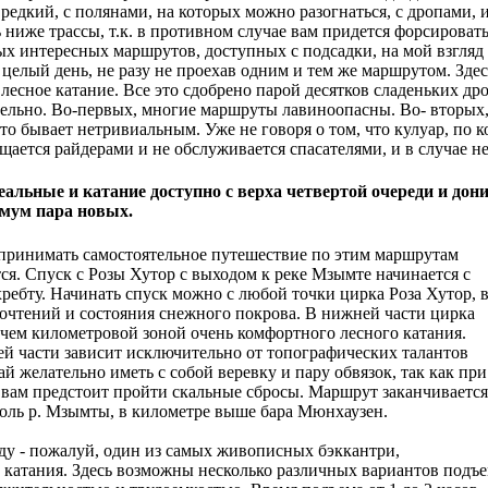
, редкий, с полянами, на которых можно разогнаться, с дропами, 
 ниже трассы, т.к. в противном случае вам придется форсирова
мых интересных маршрутов, доступных с подсадки, на мой взгляд
 целый день, не разу не проехав одним и тем же маршрутом. Зде
лесное катание. Все это сдобрено парой десятков сладеньких др
тельно. Во-первых, многие маршруты лавиноопасны. Во- вторых,
сто бывает нетривиальным. Уже не говоря о том, что кулуар, по 
ещается райдерами и не обслуживается спасателями, и в случае 
еальные и катание доступно с верха четвертой очереди и д
мум пара новых.
дпринимать самостоятельное путешествие по этим маршрутам
ся. Спуск с Розы Хутор с выходом к реке Мзымте начинается с
ребту. Начинать спуск можно с любой точки цирка Роза Хутор, 
очтений и состояния снежного покрова. В нижней части цирка
е чем километровой зоной очень комфортного лесного катания.
ей части зависит исключительно от топографических талантов
ай желательно иметь с собой веревку и пару обвязок, так как при
вам предстоит пройти скальные сбросы. Маршрут заканчивается
доль р. Мзымты, в километре выше бара Мюнхаузен.
у - пожалуй, один из самых живописных бэккантри,
катания. Здесь возможны несколько различных вариантов подъ