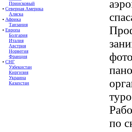
аэро
Приисковый
•
Северная Америка
спас
Аляска
•
Африка
Танзания
Про
•
Европа
Болгария
зан
Италия
Австрия
Норвегия
фото
Франция
•
СНГ
пан
Узбекистан
Киргизия
Украина
орга
Казахстан
туро
Рабо
по с