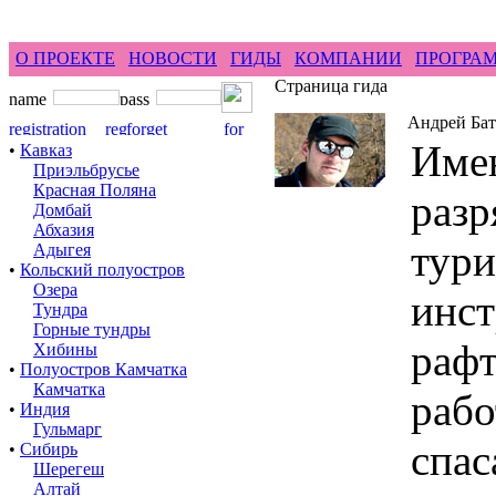
feel difference ...
горные гиды фрирайд бэккантри 
О ПРОЕКТЕ
НОВОСТИ
ГИДЫ
КОМПАНИИ
ПРОГРА
Страница гида
Андрей Бат
Име
•
Кавказ
Приэльбрусье
Красная Поляна
разр
Домбай
Абхазия
тури
Адыгея
•
Кольский полуостров
Озера
инст
Тундра
Горные тундры
рафт
Хибины
•
Полуостров Камчатка
Камчатка
рабо
•
Индия
Гульмарг
спас
•
Сибирь
Шерегеш
Алтай