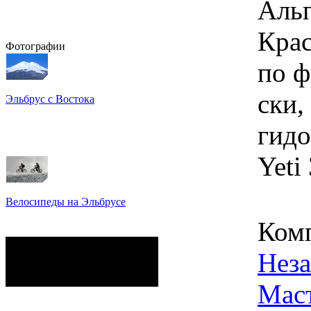
Альп
Крас
Фотографии
по ф
ски,
Эльбрус с Востока
Восхождение на Эльбрус
Фото: Кирилл Петров
гидо
Yeti 
Велосипеды на Эльбрусе
Фото: Светлана Кузнецова,
Ком
Анатолий Савейко
сейчас на сайте
Нез
Гостей:
46
Пользователей:
0
Всего:
46
Мас