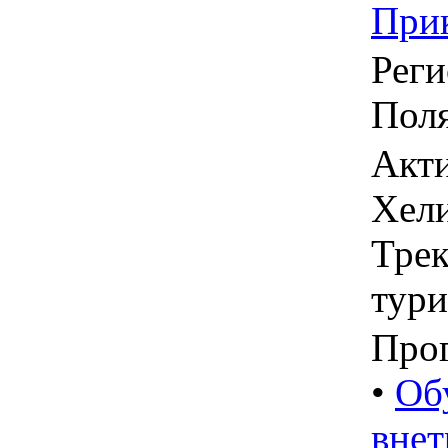
При
Реги
Пол
Акти
Хели
Трек
тур
Про
•
Об
внет