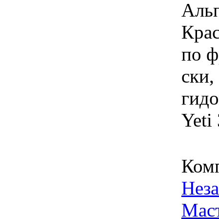
Альп
Крас
по ф
ски,
гидо
Yeti 
Ком
Нез
Мас