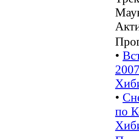
Мау
Акт
Про
•
Вс
2007
Хиб
•
Сн
по К
Хиби