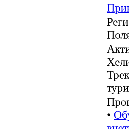
При
Реги
Пол
Акти
Хели
Трек
тур
Про
•
Об
внет