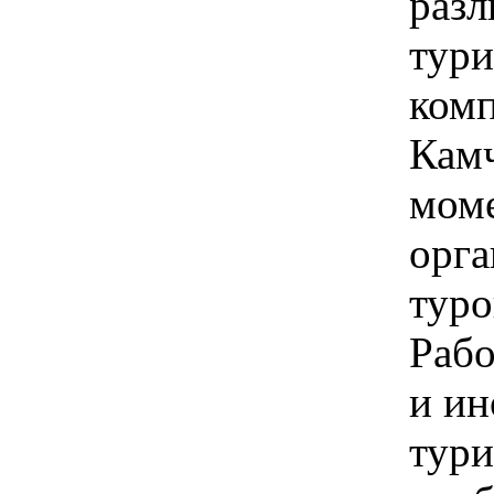
раз
тур
ком
Камч
мом
орга
туро
Рабо
и и
тури