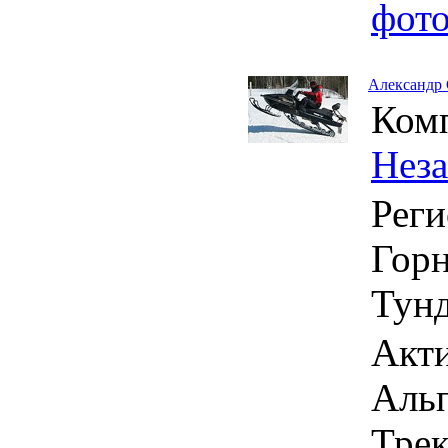
фот
Александр
Ком
Нез
Реги
Горн
Тунд
Акти
Альп
Трек