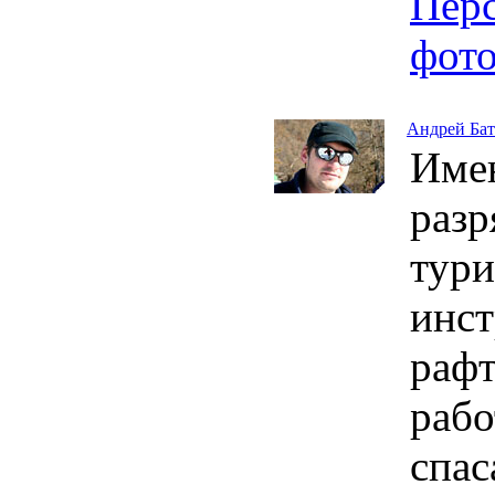
Пер
фот
Андрей Бат
Име
разр
тури
инст
рафт
рабо
спас