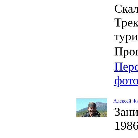
Скал
Трек
тур
Про
Пер
фот
Алексей Ф
Зани
1986