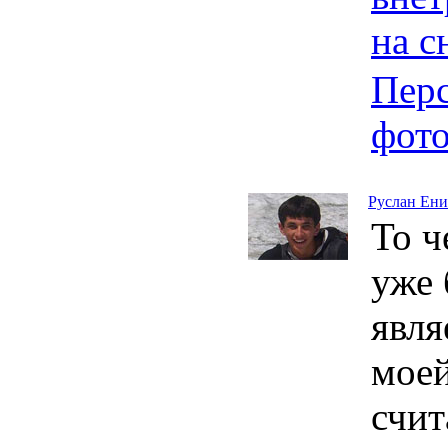
на с
Пер
фот
Руслан Ен
То ч
уже 
явля
моей
счит