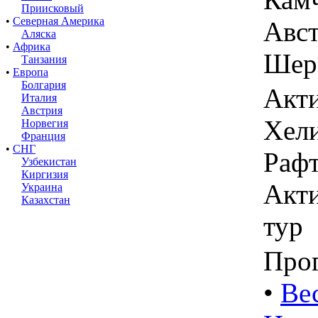
Приисковый
•
Северная Америка
Авст
Аляска
•
Африка
Шер
Танзания
•
Европа
Болгария
Акти
Италия
Австрия
Хели
Норвегия
Франция
•
СНГ
Рафт
Узбекистан
Киргизия
Акти
Украина
Казахстан
тур
Про
•
Ве