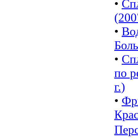
•
Сп
(2007
•
Во
Боль
•
Сп
по р
г.)
•
Фр
Кра
Пер