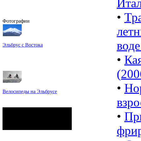
Итал
•
Тр
Фотографии
летн
воде
Эльбрус с Востока
Восхождение на Эльбрус
•
Ка
Фото: Кирилл Петров
(2006
•
Но
Велосипеды на Эльбрусе
Фото: Светлана Кузнецова,
взро
Анатолий Савейко
сейчас на сайте
•
Пр
Гостей:
76
Пользователей:
0
фри
Всего:
76