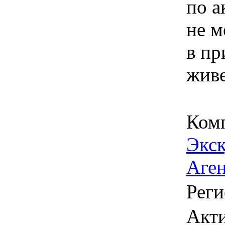
по а
не м
в пр
живе
Ком
Экс
Аге
Реги
Акти