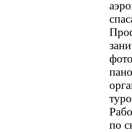
аэро
спас
Про
зан
фото
пан
орга
туро
Рабо
по с