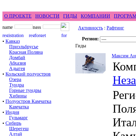
feel difference ...
горные гиды фрирайд бэккантри 
О ПРОЕКТЕ
НОВОСТИ
ГИДЫ
КОМПАНИИ
ПРОГРА
Активность
:
Рафтинг
Регион:
•
Кавказ
Гиды
Приэльбрусье
Красная Поляна
Максим Ан
Домбай
Ком
Абхазия
Адыгея
•
Кольский полуостров
Нез
Озера
Тундра
Горные тундры
Реги
Хибины
•
Полуостров Камчатка
Поля
Камчатка
•
Индия
Гульмарг
Итал
•
Сибирь
Шерегеш
Камч
Алтай