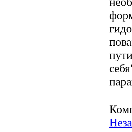
нео
фор
гидо
пова
пут
себя
пара
Ком
Нез