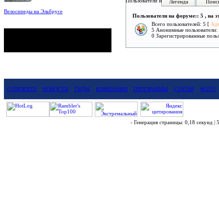
Пользователи на форуме:
Легенда
Поис
Велосипеды на Эльбрусе
Пользователи на форуме:: 5 , на 
Фото: Светлана Кузнецова, Анатолий
Савейко
Всего пользователей: 5 [
Ад
5 Анонимные пользователи:
сейчас на сайте
0 Зарегистрированные польз
Гостей:
14
Пользователей:
0
Всего:
14
О ПРОЕКТЕ
НОВОСТИ
ГИДЫ
КОМПАНИИ
ПРОГРАММЫ
СТАТЬИ
ФОТО
- Генерация страницы: 0,18 секунд | 