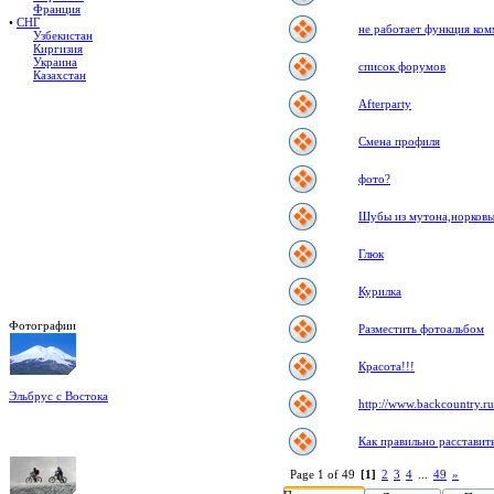
Франция
•
СНГ
не работает функция ко
Узбекистан
Киргизия
Украина
список форумов
Казахстан
Afterparty
Смена профиля
фото?
Шубы из мутона,норков
Глюк
Курилка
Фотографии
Разместить фотоальбом
Красота!!!
Эльбрус с Востока
http://www.backcountry.ru
Восхождение на Эльбрус
Фото: Кирилл Петров
Как правильно расставит
Page 1 of 49
[1]
2
3
4
...
49
»