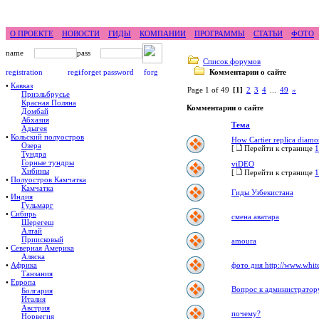
feel difference ...
горные гиды фрирайд бэккантри ск
О ПРОЕКТЕ
НОВОСТИ
ГИДЫ
КОМПАНИИ
ПРОГРАММЫ
СТАТЬИ
ФОТО
Список форумов
Комментарии о сайте
•
Кавказ
Page 1 of 49
[1]
2
3
4
...
49
»
Приэльбрусье
Красная Поляна
Комментарии о сайте
Домбай
Абхазия
Тема
Адыгея
•
Кольский полуостров
How Cartier replica diam
Озера
[
Перейти к странице
1
Тундра
Горные тундры
viDEO
Хибины
[
Перейти к странице
1
•
Полуостров Камчатка
Камчатка
Гиды Узбекистана
•
Индия
Гульмарг
•
Сибирь
смена аватара
Шерегеш
Алтай
Приисковый
amoura
•
Северная Америка
Аляска
•
Африка
фото дня http://www.whit
Танзания
•
Европа
Вопрос к администратор
Болгария
Италия
Австрия
почему?
Норвегия